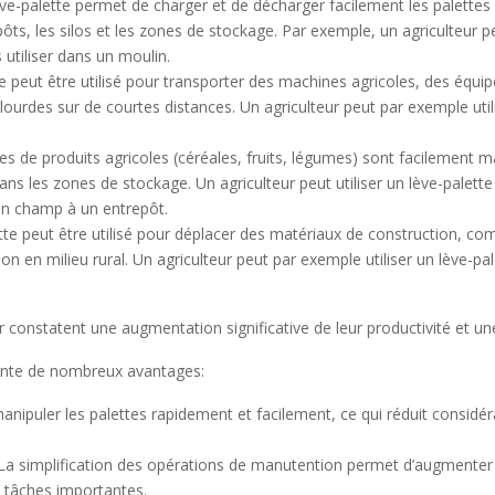
ève-palette permet de charger et de décharger facilement les palettes 
epôts, les silos et les zones de stockage. Par exemple, un agriculteur p
 utiliser dans un moulin.
te peut être utilisé pour transporter des machines agricoles, des équ
lourdes sur de courtes distances. Un agriculteur peut par exemple util
es de produits agricoles (céréales, fruits, légumes) sont facilement m
dans les zones de stockage. Un agriculteur peut utiliser un lève-pale
’un champ à un entrepôt.
te peut être utilisé pour déplacer des matériaux de construction, co
ion en milieu rural. Un agriculteur peut par exemple utiliser un lève-p
ur constatent une augmentation significative de leur productivité et un
résente de nombreux avantages:
anipuler les palettes rapidement et facilement, ce qui réduit considé
 La simplification des opérations de manutention permet d’augmenter la 
s tâches importantes.