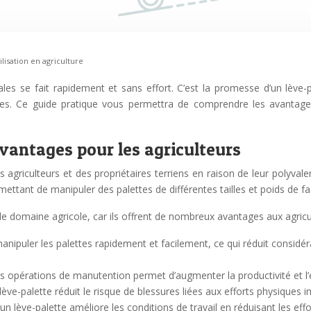
lisation en agriculture
 se fait rapidement et sans effort. C’est la promesse d’un lève-pal
es. Ce guide pratique vous permettra de comprendre les avantages d
vantages pour les agriculteurs
agriculteurs et des propriétaires terriens en raison de leur polyvale
permettant de manipuler des palettes de différentes tailles et poids de f
e domaine agricole, car ils offrent de nombreux avantages aux agricu
anipuler les palettes rapidement et facilement, ce qui réduit considé
des opérations de manutention permet d’augmenter la productivité et l’e
un lève-palette réduit le risque de blessures liées aux efforts physique
n d’un lève-palette améliore les conditions de travail en réduisant les 