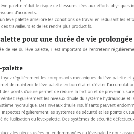
un lève-palette réduit le risque de blessures liées aux efforts physiqu
 risques d’accidents.
n d’un lève-palette améliore les conditions de travail en réduisant les 
des travailleurs et de les rendre plus productifs.
alette pour une durée de vie prolongée
 de vie du lève-palette, il est important de l’entretenir régulièrem
e-palette
ez régulièrement les composants mécaniques du lève-palette et graiss
rmet de maintenir le lève-palette en bon état et d’éviter l’accumulat
des points d’usure permet de réduire la friction et de prévenir l’usur
 Vérifiez régulièrement les niveaux d’huile du système hydraulique et l
ystème hydraulique. Des niveaux d’huile insuffisants peuvent endomm
: Inspectez régulièrement les systèmes de sécurité et les points d’us
e l’utilisation du lève-palette. Des systèmes de sécurité défectueux
z les pièces usées ou endommagées du lève-palette pour assurer un