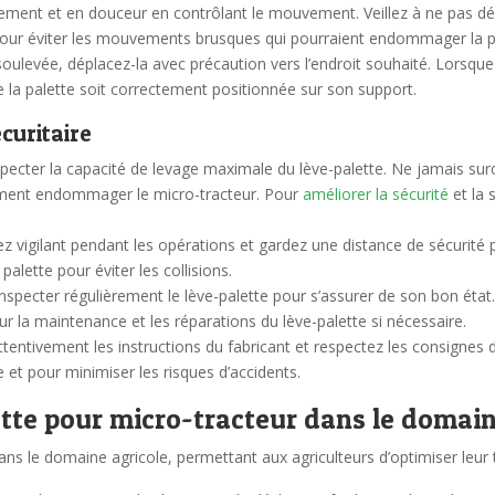
tement et en douceur en contrôlant le mouvement. Veillez à ne pas dépl
pour éviter les mouvements brusques qui pourraient endommager la p
soulevée, déplacez-la avec précaution vers l’endroit souhaité. Lorsqu
e la palette soit correctement positionnée sur son support.
curitaire
respecter la capacité de levage maximale du lève-palette. Ne jamais s
lement endommager le micro-tracteur. Pour
améliorer la sécurité
et la s
tez vigilant pendant les opérations et gardez une distance de sécurité
alette pour éviter les collisions.
inspecter régulièrement le lève-palette pour s’assurer de son bon état. 
ur la maintenance et les réparations du lève-palette si nécessaire.
ttentivement les instructions du fabricant et respectez les consignes 
e et pour minimiser les risques d’accidents.
ette pour micro-tracteur dans le domain
s le domaine agricole, permettant aux agriculteurs d’optimiser leur tr